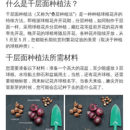
什么是千层面种植法？
千层面种植法（又称为“叠层种植法”）是一种种植球根花卉的
特殊方法。即根据球根花卉开花期，分层种植，如同制作千层
面一样。采用球根花卉分层种植，藏红花等提前开花的花卉将
率先开花。晚开花的球根将随后开花。各种花卉陆续开放，从
1 月至 5 月，您都能长期欣赏到繁花绽放的美景（取决于种植
的球根种类）。
千层面种植法所需材料
您需要准备以下材料：准备一个高大的花盆，至少能盛放 3 层
球根。水培黏土卵石和盆栽用土，当然，还有花卉球根。还需
要植物标签，用来标记花卉球根名字。当春天来临，嫩尖开始
冒新芽的时候，您可能会忘记种下去的是什么花了。