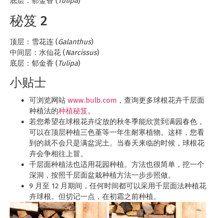
底层：郁金香 (
Tulipa
)
秘笈 2
顶层：雪花连 (
Galanthus
)
中间层：水仙花 (
Narcissus
)
底层：郁金香 (
Tulipa
)
小贴士
可浏览网站
www.bulb.com
，查询更多球根花卉千层面
种植法的
种植秘笈
。
若您希望在球根花卉绽放的秋冬季能欣赏到满园春色，
可以在顶层种植三色堇等一年生耐寒植物。这样，您看
到的就不会只是满盆泥土。当春天来临的时候，球根花
卉会争相往上冒。
千层面种植法也适用花园种植。方法也很简单，挖一个
深洞，按照千层面盆栽种植方法一步步照做。
9 月至 12 月期间，任何时间都可以采用千层面法种植花
卉球根。但切记一点，在初霜之前种植。