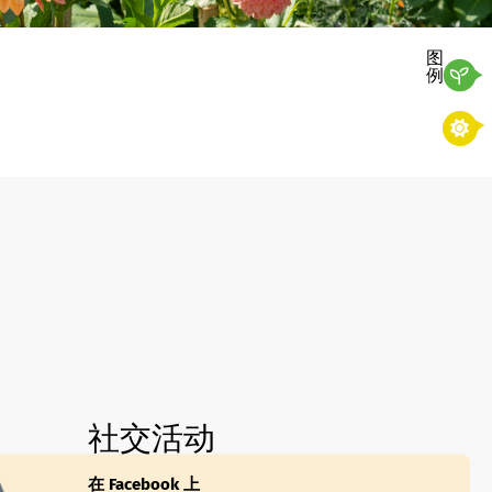
图
例
社交活动
在 Facebook 上