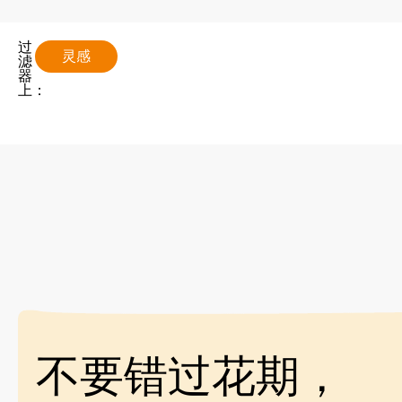
过
灵感
滤
器
上：
不要错过花期，