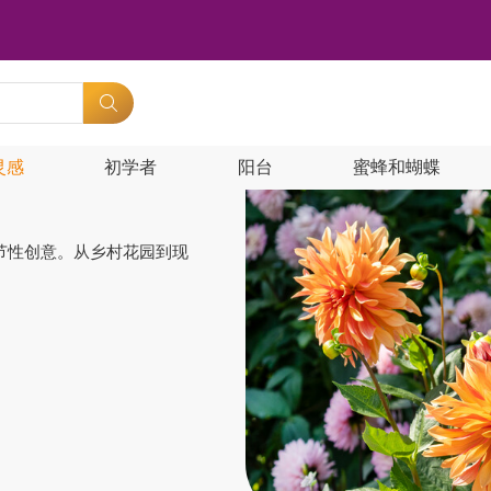
灵感
初学者
阳台
蜜蜂和蝴蝶
节性创意。从乡村花园到现