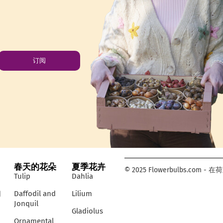
订阅
春天的花朵
夏季花卉
© 2025 Flowerbulbs.c
Tulip
Dahlia
们
Daffodil and
Lilium
Jonquil
Gladiolus
Ornamental