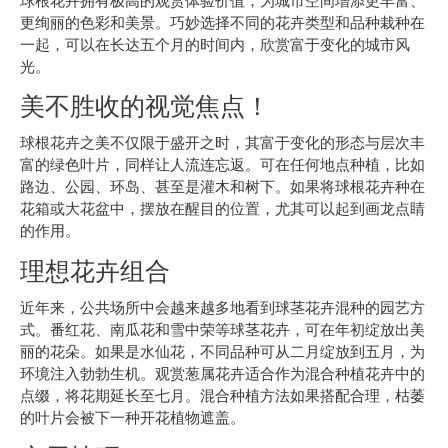
球根花卉拥有极高的观赏体验价值，为城市空间增添更丰富、
更绚丽的色彩和美景。巧妙选择不同的花卉类型和品种栽种在
一起，可以在长达五个月的时间内，欣赏富于变化的城市风
光。
美不胜收的视觉焦点！
球根花卉之美不仅限于盛开之时，其富于变化的形态与层次丰
富的绿色叶片，同样让人流连忘返。可在任何地点种植，比如
路边、公园、环岛、甚至是灌木和树下。如果将球根花卉种在
花箱或大花盆中，摆放在醒目的位置，尤其可以起到画龙点睛
的作用。
理想花卉组合
近年来，公共场所中会越来越多地看到球茎花卉混种的园艺方
式。番红花、南瓜花和雪中荣等球茎花卉，可在年初绽放出美
丽的花朵。如果是水仙花，不同品种可从二月绽放到五月，为
环境注入勃勃生机。观赏葱属花卉适合作为混合种植花卉中的
点缀，将花期延长至七月。混合种植方法如果搭配合理，枯萎
的叶片会被下一种开花植物遮盖。