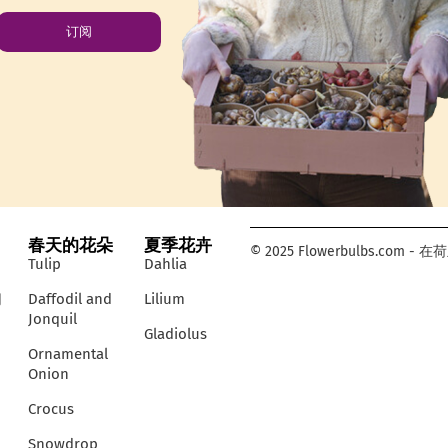
订阅
春天的花朵
夏季花卉
© 2025 Flowerbulbs.c
Tulip
Dahlia
们
Daffodil and
Lilium
Jonquil
Gladiolus
Ornamental
Onion
Crocus
Snowdrop