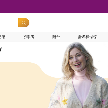
灵感
初学者
阳台
蜜蜂和蝴蝶
y