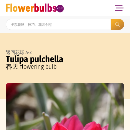
返回花球 A-Z
Tulipa pulchella
春天 flowering bulb