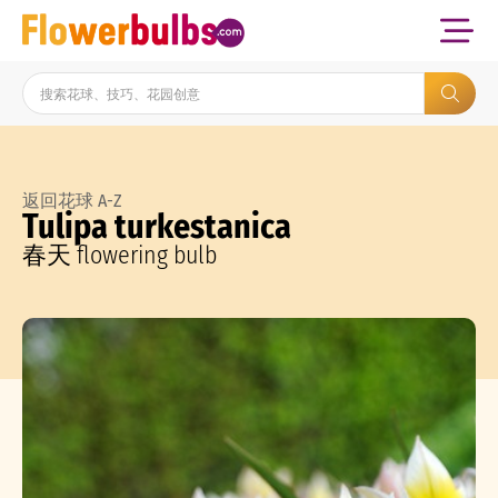
返回花球 A-Z
Tulipa turkestanica
春天 flowering bulb