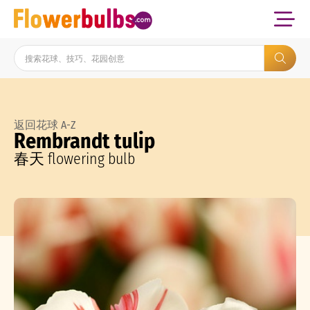
返回花球 A-Z
Rembrandt tulip
春天 flowering bulb