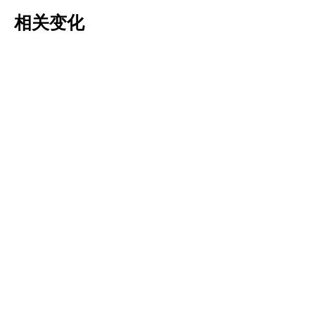
相关变化
Tulipa pulchella
Tulipa saxatilis
更多信息
更多信息