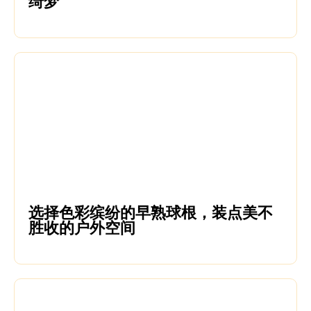
绮梦
选择色彩缤纷的早熟球根，装点美不
胜收的户外空间