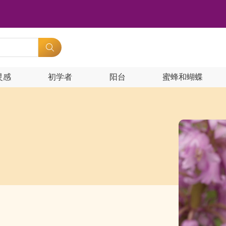
灵感
初学者
阳台
蜜蜂和蝴蝶