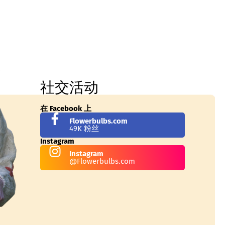
社交活动
在 Facebook 上
Flowerbulbs.com
49K 粉丝
Instagram
Instagram
@Flowerbulbs.com