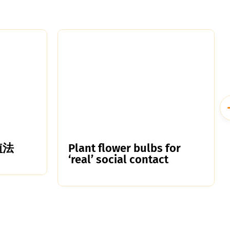
植法
Plant flower bulbs for
‘real’ social contact