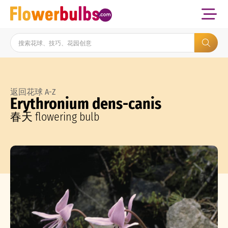
返回花球 A-Z
Erythronium dens-canis
春天 flowering bulb