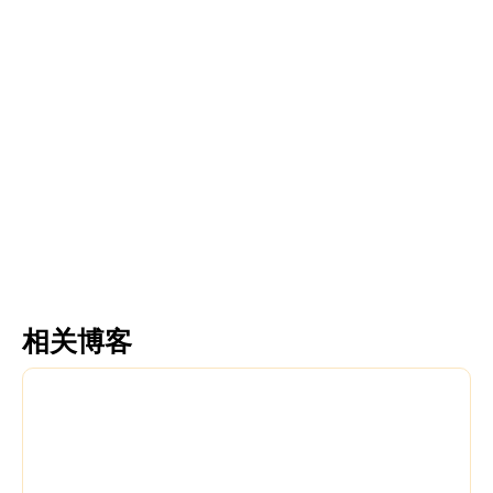
Fringed tulips
Tulip acuminata
更多信息
更多信息
相关博客