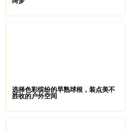
绮梦
选择色彩缤纷的早熟球根，装点美不
胜收的户外空间