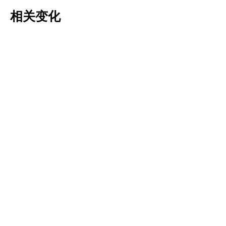
相关变化
Tulipa pulchella
Tulipa saxatilis
更多信息
更多信息