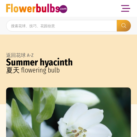
返回花球 A-Z
Summer hyacinth
夏天 flowering bulb