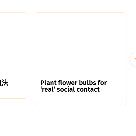
植法
Plant flower bulbs for
‘real’ social contact