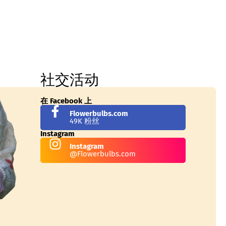
社交活动
在 Facebook 上
Flowerbulbs.com
49K 粉丝
Instagram
Instagram
@Flowerbulbs.com