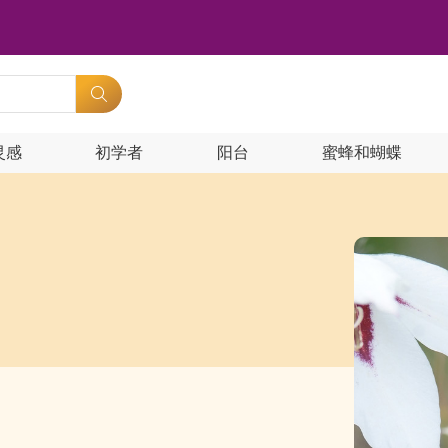
灵感
初学者
阳台
蜜蜂和蝴蝶