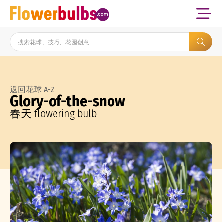
返回花球 A-Z
Glory-of-the-snow
春天 flowering bulb