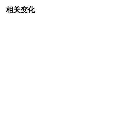
相关变化
Tulipa pulchella
Tulipa saxatilis
更多信息
更多信息