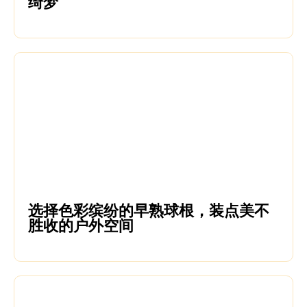
绮梦
选择色彩缤纷的早熟球根，装点美不
胜收的户外空间