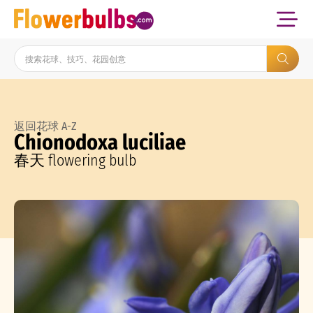
返回花球 A-Z
Chionodoxa luciliae
春天 flowering bulb