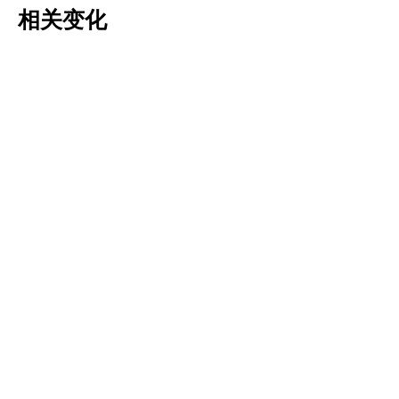
相关变化
Tulipa pulchella
Tulipa saxatilis
更多信息
更多信息