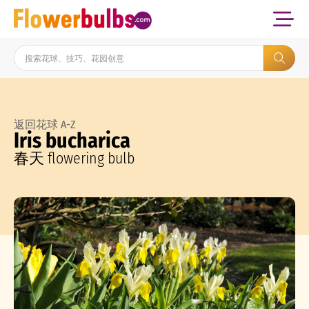
返回花球 A-Z
Iris bucharica
春天 flowering bulb