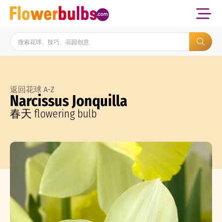
返回花球 A-Z
Narcissus Jonquilla
春天 flowering bulb