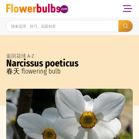
返回花球 A-Z
Narcissus poeticus
春天 flowering bulb