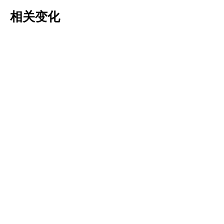
相关变化
Tulipa pulchella
Tulipa saxatilis
更多信息
更多信息