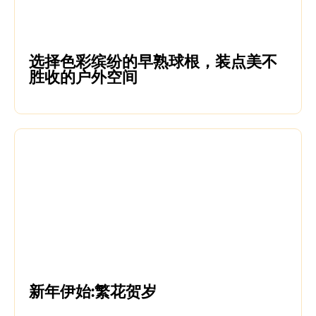
选择色彩缤纷的早熟球根，装点美不
胜收的户外空间
新年伊始:繁花贺岁