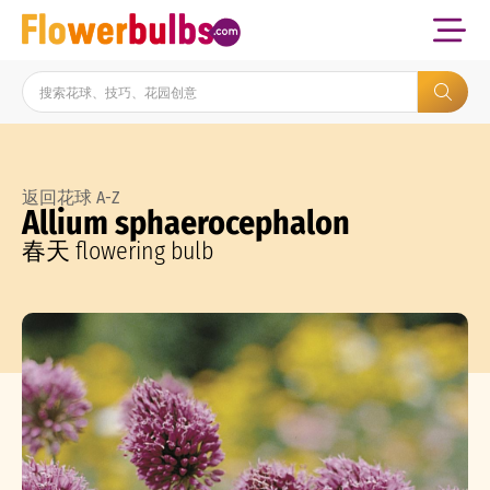
返回花球 A-Z
Allium sphaerocephalon
春天 flowering bulb