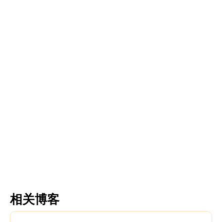
Fringed tulips
Tulip acuminata
更多信息
更多信息
相关博客