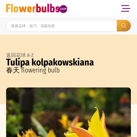
返回花球 A-Z
Tulipa kolpakowskiana
春天 flowering bulb