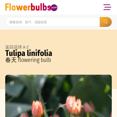
返回花球 A-Z
Tulipa linifolia
春天 flowering bulb