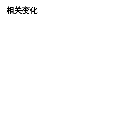
相关变化
Tulipa pulchella
Tulipa saxatilis
更多信息
更多信息