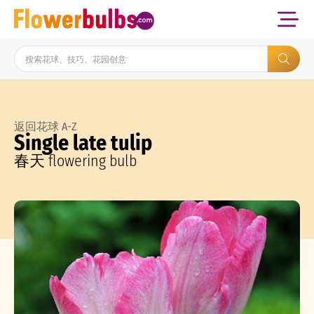
返回花球 A-Z
Single late tulip
春天 flowering bulb