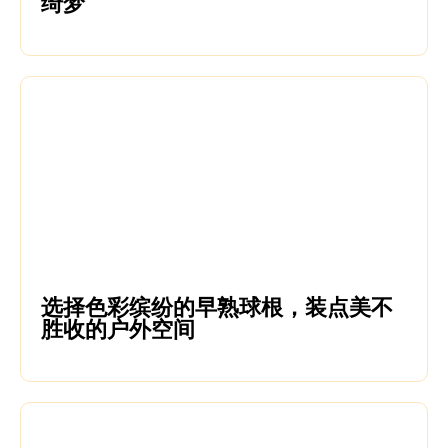
绮梦
选择色彩缤纷的早熟球根，装点美不
胜收的户外空间